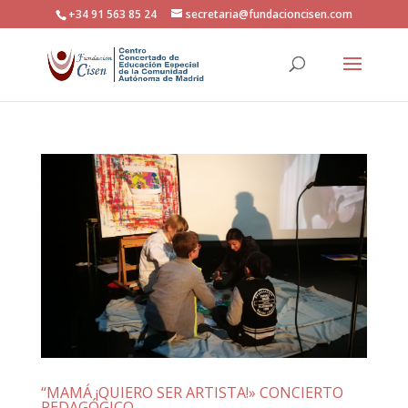
+34 91 563 85 24
secretaria@fundacioncisen.com
“MAMÁ ¡QUIERO SER ARTISTA!» CONCIERTO
PEDAGÓGICO