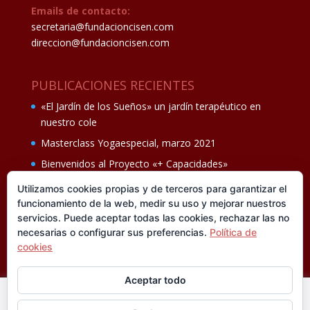
Emails de contacto:
secretaria@fundacioncisen.com
direccion@fundacioncisen.com
PUBLICACIONES RECIENTES
«El Jardín de los Sueños» un jardín terapéutico en
nuestro cole
Masterclass Yogaespecial, marzo 2021
Bienvenidos al Proyecto «+ Capacidades»
Fiesta de fin de curso Los oficios 14 de junio
Utilizamos cookies propias y de terceros para garantizar el
funcionamiento de la web, medir su uso y mejorar nuestros
Ganadores del II Programa educativo Cuídate +
servicios. Puede aceptar todas las cookies, rechazar las no
necesarias o configurar sus preferencias.
Política de
cookies
Aceptar todo
En esta web utilizamos cookies analíticas, propias y de