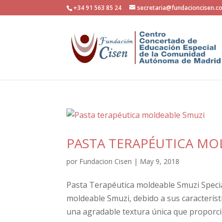
+34 91 563 85 24
secretaria@fundacioncisen.c
PASTA TERAPÉUTICA MO
por
Fundacion Cisen
|
May 9, 2018
Pasta Terapéutica moldeable Smuzi Speci
moldeable Smuzi, debido a sus característi
una agradable textura única que proporcio