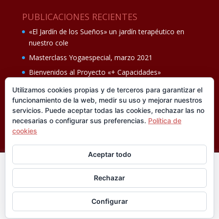
PUBLICACIONES RECIENTES
«El Jardín de los Sueños» un jardín terapéutico en
nuestro cole
Masterclass Yogaespecial, marzo 2021
Bienvenidos al Proyecto «+ Capacidades»
Fiesta de fin de curso Los oficios 14 de junio
Utilizamos cookies propias y de terceros para garantizar el
funcionamiento de la web, medir su uso y mejorar nuestros
Ganadores del II Programa educativo Cuídate +
servicios. Puede aceptar todas las cookies, rechazar las no
necesarias o configurar sus preferencias.
Política de
cookies
Aceptar todo
En esta web utilizamos cookies analíticas, propias y de
Rechazar
terceros, que nos informan sobre sus hábitos de navegación
®FUNDACIÓN CISEN. ® Todos los derechos
para mejorar la calidad de nuestros servicios y su experiencia
reservados.
Política de privacidad I
Aviso legal
Configurar
de navegación. Si está de acuerdo pulse
Leer más
Diseñado por
Jaula de Grillos.
Aceptar