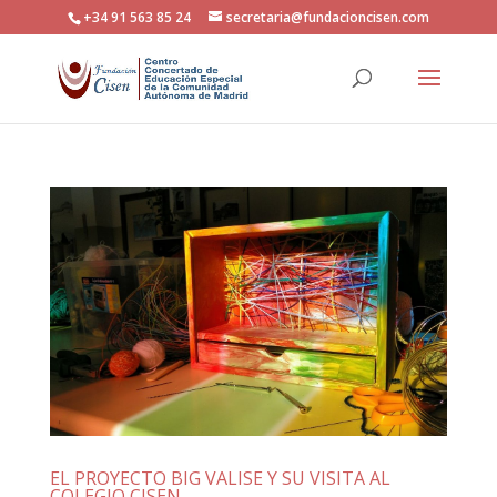
+34 91 563 85 24
secretaria@fundacioncisen.com
EL PROYECTO BIG VALISE Y SU VISITA AL
COLEGIO CISEN