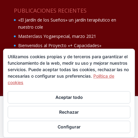
PUBLICACIONES RECIENTES
«El Jardín de los Sueños» un jardín terapéutico en
nuestro cole
Masterclass Yogaespecial, marzo 2021
Bienvenidos al Proyecto «+ Capacidades»
Fiesta de fin de curso Los oficios 14 de junio
Utilizamos cookies propias y de terceros para garantizar el
funcionamiento de la web, medir su uso y mejorar nuestros
Ganadores del II Programa educativo Cuídate +
servicios. Puede aceptar todas las cookies, rechazar las no
necesarias o configurar sus preferencias.
Política de
cookies
Aceptar todo
En esta web utilizamos cookies analíticas, propias y de
Rechazar
terceros, que nos informan sobre sus hábitos de navegación
®FUNDACIÓN CISEN. ® Todos los derechos
para mejorar la calidad de nuestros servicios y su experiencia
reservados.
Política de privacidad I
Aviso legal
Configurar
de navegación. Si está de acuerdo pulse
Leer más
Diseñado por
Jaula de Grillos.
Aceptar