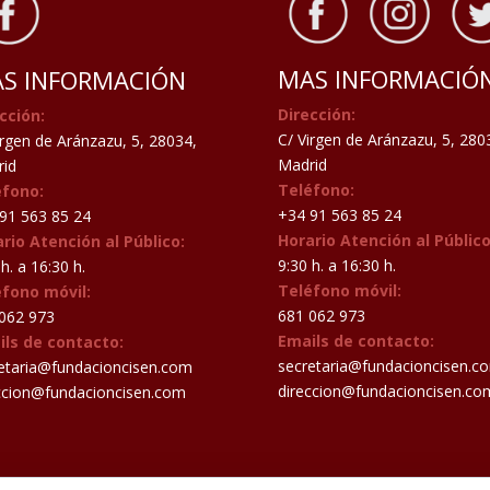
MAS INFORMACIÓ
S INFORMACIÓN
Dirección:
cción:
C/ Virgen de Aránzazu, 5, 280
irgen de Aránzazu, 5, 28034,
Madrid
id
Teléfono:
éfono:
+34 91 563 85 24
91 563 85 24
Horario Atención al Público
rio Atención al Público:
9:30 h. a 16:30 h.
h. a 16:30 h.
Teléfono móvil:
éfono móvil:
681 062 973
062 973
Emails de contacto:
ils de contacto:
secretaria@fundacioncisen.c
etaria@fundacioncisen.com
direccion@fundacioncisen.co
ccion@fundacioncisen.com