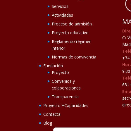
Servicios
Actividades
MA
Proceso de admisión
Dire
Proyecto educativo
C/ V
Reglamento régimen
Madr
interior
Tel
Normas de convivencia
+34 
Hora
Fundación
9:30 
Proyecto
Tel
Convenios y
681 
colaboraciones
Ema
Transparencia
secr
dire
Proyecto +Capacidades
Contacta
Blog