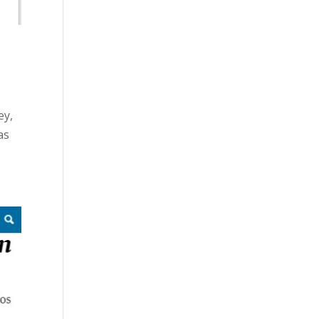
ey,
as