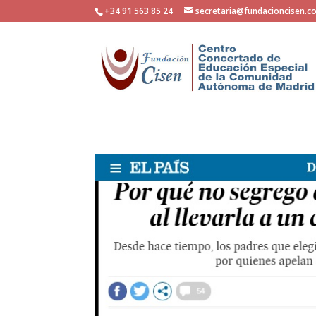
+34 91 563 85 24
secretaria@fundacioncisen.c