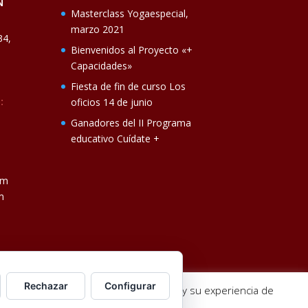
N
Masterclass Yogaespecial,
marzo 2021
34,
Bienvenidos al Proyecto «+
Capacidades»
Fiesta de fin de curso Los
:
oficios 14 de junio
Ganadores del II Programa
educativo Cuídate +
om
m
Rechazar
Configurar
jorar la calidad de nuestros servicios y su experiencia de