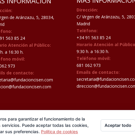
MAS INFORMACIÓ
S INFORMACIÓN
Dirección:
cción:
C/ Virgen de Aránzazu, 5, 280
irgen de Aránzazu, 5, 28034,
Madrid
id
Teléfono:
éfono:
+34 91 563 85 24
91 563 85 24
Horario Atención al Público
rio Atención al Público:
9:30 h. a 16:30 h.
h. a 16:30 h.
Teléfono móvil:
éfono móvil:
681 062 973
062 973
Emails de contacto:
ils de contacto:
secretaria@fundacioncisen.c
etaria@fundacioncisen.com
direccion@fundacioncisen.co
ccion@fundacioncisen.com
ros para garantizar el funcionamiento de la
Aceptar todo
 servicios. Puede aceptar todas las cookies,
erceros, que nos informan sobre sus hábitos de navegación para me
rar sus preferencias.
Política de cookies