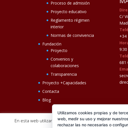
MA
Proceso de admisión
Dire
Proyecto educativo
C/ V
Reglamento régimen
Madr
interior
Tel
Normas de convivencia
+34 
Hora
Fundación
9:30 
Proyecto
Tel
Convenios y
681 
colaboraciones
Ema
Transparencia
secr
dire
Proyecto +Capacidades
Contacta
Blog
Utilizamos cookies propias y de terce
web, medir su uso y mejorar nuestros
En esta web utilizamos cookies analíticas, propias y de t
rechazar las no necesarias o configu