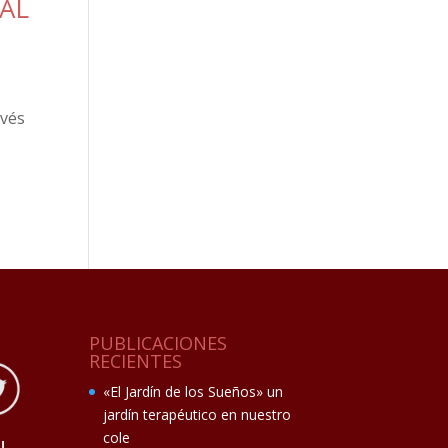
AL
avés
PUBLICACIONES
RECIENTES
«El Jardín de los Sueños» un
jardín terapéutico en nuestro
cole