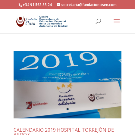
+34 91 563 85 24
secretaria@fundacioncisen.com
CALENDARIO 2019 HOSPITAL TORREJÓN DE
ARDOZ