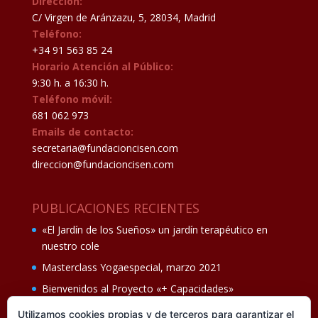
Dirección:
C/ Virgen de Aránzazu, 5, 28034, Madrid
Teléfono:
+34 91 563 85 24
Horario Atención al Público:
9:30 h. a 16:30 h.
Teléfono móvil:
681 062 973
Emails de contacto:
secretaria@fundacioncisen.com
direccion@fundacioncisen.com
PUBLICACIONES RECIENTES
«El Jardín de los Sueños» un jardín terapéutico en
nuestro cole
Masterclass Yogaespecial, marzo 2021
Bienvenidos al Proyecto «+ Capacidades»
Fiesta de fin de curso Los oficios 14 de junio
Utilizamos cookies propias y de terceros para garantizar el