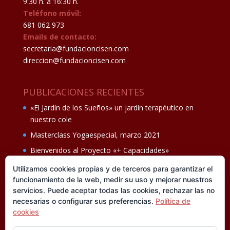
9:30 h. a 16:30 h.
Teléfono móvil:
681 062 973
Emails de contacto:
secretaria@fundacioncisen.com
direccion@fundacioncisen.com
PUBLICACIONES RECIENTES
«El Jardín de los Sueños» un jardín terapéutico en
nuestro cole
Masterclass Yogaespecial, marzo 2021
Bienvenidos al Proyecto «+ Capacidades»
Fiesta de fin de curso Los oficios 14 de junio
Utilizamos cookies propias y de terceros para garantizar el
funcionamiento de la web, medir su uso y mejorar nuestros
Ganadores del II Programa educativo Cuídate +
servicios. Puede aceptar todas las cookies, rechazar las no
necesarias o configurar sus preferencias.
Política de
cookies