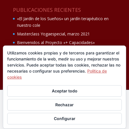
PUBLICACIONES RECIENTES
«El Jardín de los Sueños» un jardín terapéutico en
nuestro cole
Masterclass Yogaespecial, marzo 2021
Bienvenidos al Proyecto «+ Capacidades»
Fiesta de fin de curso Los oficios 14 de junio
Utilizamos cookies propias y de terceros para garantizar el
funcionamiento de la web, medir su uso y mejorar nuestros
Ganadores del II Programa educativo Cuídate +
servicios. Puede aceptar todas las cookies, rechazar las no
necesarias o configurar sus preferencias.
Política de
cookies
Aceptar todo
En esta web utilizamos cookies analíticas, propias y de
Rechazar
terceros, que nos informan sobre sus hábitos de navegación
®FUNDACIÓN CISEN. ® Todos los derechos
para mejorar la calidad de nuestros servicios y su experiencia
reservados.
Política de privacidad I
Aviso legal
Configurar
de navegación. Si está de acuerdo pulse
Leer más
Diseñado por
Jaula de Grillos.
Aceptar