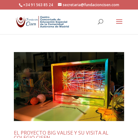
+34 91 563 85 24
secretaria@fundacioncisen.com
EL PROYECTO BIG VALISE Y SU VISITA AL
COLEGIO CISEN