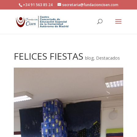
+34 91 563 85 24
secretaria@fundacioncisen.com
FELICES FIESTAS
blog
,
Destacados