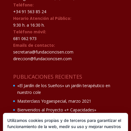
Teléfono:
+34 91 563 85 24
Horario Atención al Público:
9:30 h. a 16:30 h.
Teléfono móvil:
681 062 973
Emails de contacto:
secretaria@fundacioncisen.com
direccion@fundacioncisen.com
PUBLICACIONES RECIENTES
«El Jardín de los Sueños» un jardín terapéutico en
nuestro cole
Masterclass Yogaespecial, marzo 2021
Bienvenidos al Proyecto «+ Capacidades»
Fiesta de fin de curso Los oficios 14 de junio
Utilizamos cookies propias y de terceros para garantizar el
funcionamiento de la web, medir su uso y mejorar nuestros
Ganadores del II Programa educativo Cuídate +