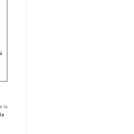
e la
la