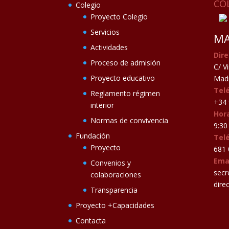
CO
Colegio
Proyecto Colegio
Servicios
MA
Actividades
Dire
Proceso de admisión
C/ V
Proyecto educativo
Madr
Tel
Reglamento régimen
+34 
interior
Hora
Normas de convivencia
9:30 
Fundación
Tel
Proyecto
681 
Ema
Convenios y
secr
colaboraciones
dire
Transparencia
Proyecto +Capacidades
Contacta