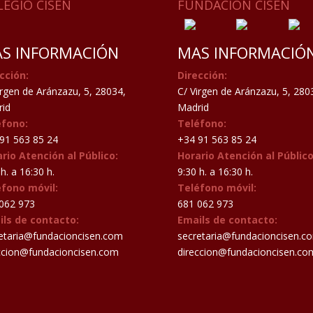
LEGIO CISEN
FUNDACIÓN CISEN
S INFORMACIÓN
MAS INFORMACIÓ
cción:
Dirección:
irgen de Aránzazu, 5, 28034,
C/ Virgen de Aránzazu, 5, 280
id
Madrid
éfono:
Teléfono:
91 563 85 24
+34 91 563 85 24
rio Atención al Público:
Horario Atención al Público
h. a 16:30 h.
9:30 h. a 16:30 h.
éfono móvil:
Teléfono móvil:
062 973
681 062 973
ils de contacto:
Emails de contacto:
etaria@fundacioncisen.com
secretaria@fundacioncisen.c
ccion@fundacioncisen.com
direccion@fundacioncisen.co