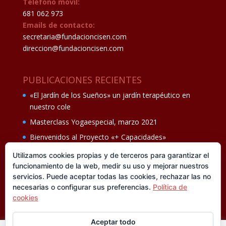
Teléfono móvil:
681 062 973
Emails de contacto:
secretaria@fundacioncisen.com
direccion@fundacioncisen.com
PUBLICACIONES RECIENTES
«El Jardín de los Sueños» un jardín terapéutico en
nuestro cole
Masterclass Yogaespecial, marzo 2021
Bienvenidos al Proyecto «+ Capacidades»
Fiesta de fin de curso Los oficios 14 de junio
Utilizamos cookies propias y de terceros para garantizar el
funcionamiento de la web, medir su uso y mejorar nuestros
Ganadores del II Programa educativo Cuídate +
servicios. Puede aceptar todas las cookies, rechazar las no
necesarias o configurar sus preferencias.
Política de
cookies
Aceptar todo