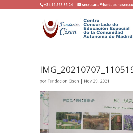
+34 91 563 85 24
secretaria@fundacioncisen.c
IMG_20210707_11051
por
Fundacion Cisen
|
Nov 29, 2021