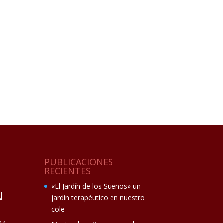
PUBLICACIONES
RECIENTES
«El Jardín de los Sueños» un
N
jardín terapéutico en nuestro
cole