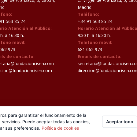
irgen de Aránzazu, 5, 28034,
C/ Virgen de Aránzazu, 5, 280
id
Madrid
éfono:
Teléfono:
91 563 85 24
+34 91 563 85 24
rio Atención al Público:
Horario Atención al Público
h. a 16:30 h.
9:30 h. a 16:30 h.
éfono móvil:
Teléfono móvil:
062 973
681 062 973
ils de contacto:
Emails de contacto:
etaria@fundacioncisen.com
secretaria@fundacioncisen.c
ccion@fundacioncisen.com
direccion@fundacioncisen.co
ros para garantizar el funcionamiento de la
Aceptar todo
 servicios. Puede aceptar todas las cookies,
erceros, que nos informan sobre sus hábitos de navegación para me
rar sus preferencias.
Política de cookies
navegación. Si está de acuerdo pulse
Leer más
servados.
Política de privacidad I
Aviso legal
Diseñado por
Jaula 
Aceptar