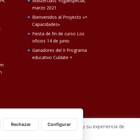
34,
Masterclass Yogaespecial,
marzo 2021
Bienvenidos al Proyecto «+
Capacidades»
:
Fiesta de fin de curso Los
oficios 14 de junio
Ganadores del II Programa
educativo Cuídate +
om
m
Rechazar
Configurar
jorar la calidad de nuestros servicios y su experiencia de
de Grillos.