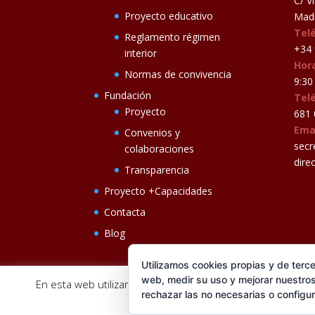
C/ V
Proyecto educativo
Madr
Tel
Reglamento régimen
+34 
interior
Hora
Normas de convivencia
9:30 
Fundación
Tel
Proyecto
681 
Ema
Convenios y
secr
colaboraciones
dire
Transparencia
Proyecto +Capacidades
Contacta
Blog
Utilizamos cookies propias y de terce
web, medir su uso y mejorar nuestros
En esta web utilizamos cookies analíticas, propias y de t
rechazar las no necesarias o configu
®FUNDACIÓN CISEN. ® Todos los derechos re