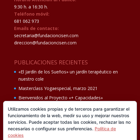
9:30 h. a 16:30 h.
Teléfono móvil:
681 062 973
Emails de contacto:
secretaria@fundacioncisen.com
direccion@fundacioncisen.com
PUBLICACIONES RECIENTES
«El Jardín de los Sueños» un jardín terapéutico en
nuestro cole
Masterclass Yogaespecial, marzo 2021
Bienvenidos al Proyecto «+ Capacidades»
Fiesta de fin de curso Los oficios 14 de junio
Utilizamos cookies propias y de terceros para garantizar el
funcionamiento de la web, medir su uso y mejorar nuestros
Ganadores del II Programa educativo Cuídate +
servicios. Puede aceptar todas las cookies, rechazar las no
necesarias o configurar sus preferencias.
Política de
cookies