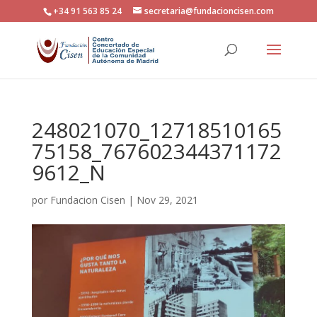
+34 91 563 85 24
secretaria@fundacioncisen.com
248021070_12718510165
75158_767602344371172
9612_N
por
Fundacion Cisen
|
Nov 29, 2021