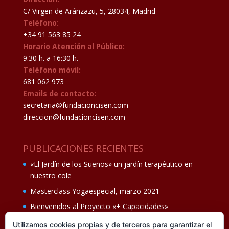
C/ Virgen de Aránzazu, 5, 28034, Madrid
Teléfono:
+34 91 563 85 24
Horario Atención al Público:
9:30 h. a 16:30 h.
Teléfono móvil:
681 062 973
Emails de contacto:
secretaria@fundacioncisen.com
direccion@fundacioncisen.com
PUBLICACIONES RECIENTES
«El Jardín de los Sueños» un jardín terapéutico en
nuestro cole
Masterclass Yogaespecial, marzo 2021
Bienvenidos al Proyecto «+ Capacidades»
Fiesta de fin de curso Los oficios 14 de junio
Utilizamos cookies propias y de terceros para garantizar el